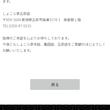
ます。
しょこら亭五泉店
〒959-1604 新潟県五泉市論瀬3174-1 楽星館１階
TEL:0250-47-5515
皆様のご来店を心よりお待ちしております。
今後ともしょこら亭本店、亀田店、五泉店をご愛顧のほどよろしく
お願いいたします。
戻る